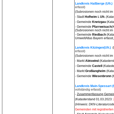
Landkreis Haßberge (Ufr.)
erfasst)
(Subrosionen noch nicht im
- Stadt
Hofheim i. Ufr.
(Kata
- Gemeinde
Knetzgau
(Kata
- Gemeinde
Pfarrweisach
(
(Subrosionen noch nicht im 
- Gemeinde
Riedba
ch
(Kata
UmweltAtlas Bayern erfasst,
Landkreis Kitzingen(Ufr.)
(
erfasst)
(Subrosionen noch nicht im
- Markt
Abtswind
(Kataster
- Gemeinde
Castell
(Katast
- Markt
Großlangheim
(Kata
- Gemeinde
Wiesenbronn
(
Landkreis Main-Spessart (U
vollständig erfasst)
-
Zusammenfassung Gemeind
(Katasterstand 01.03.2023:
(
Hinweis: DKN-Literaturcode
Gemeinden mit registrierten