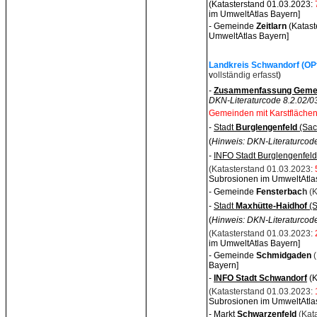
(Katasterstand 01.03.2023:
im UmweltAtlas Bayern]
- Gemeinde
Zeitlarn
(Katast
UmweltAtlas Bayern]
Landkreis Schwandorf (OPf
v
ollständig erfasst
)
-
Zusammenfassung Gemei
DKN-Literaturcode 8.2.02/035
Gemeinden mit Karstflächen
-
Stadt
Burglengenfeld
(Sac
(
Hinweis: DKN-Literaturcode
-
INFO Stadt Burglengenfeld
(Katasterstand 01.03.2023:
Subrosionen im UmweltAtla
- Gemeinde
Fensterbac
h
(
-
Stadt
Maxhütte-Haidhof
(
(
Hinweis: DKN-Literaturcode
(Katasterstand 01.03.2023:
im UmweltAtlas Bayern]
- Gemeinde
Schmidgaden
Bayern]
-
INFO Stadt Schwandorf
(K
(Katasterstand 01.03.2023:
Subrosionen im UmweltAtla
- Markt
Schwarzenfeld
(Kat