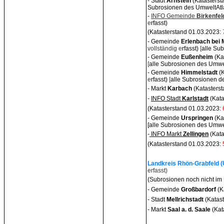
- Stadt
Arnstein
(Katasters
Subrosionen des UmweltAtla
-
INFO Gemeinde
Birkenfel
e
rfasst)
(Katasterstand 01.03.2023:
- Gemeinde
Erlenbach bei 
vollständig e
rfasst)
[
alle
Subr
- Gemeinde
Eußenheim
(Ka
[
alle
Subrosionen des Umwelt
- Gemeinde
Himmelstadt
(
e
rfasst)
[
alle
Subrosionen de
- Markt
Karbach
(Katasters
-
INFO Stadt
Karlstadt
(Kata
(Katasterstand 01.03.2023:
- Gemeinde
Urspringen
(Ka
[
alle
Subrosionen des Umwelt
-
INFO Markt
Zellingen
(Kata
(Katasterstand 01.03.2023:
Landkreis Rhön-Grabfeld (U
erfasst)
(Subrosionen noch nicht im
- Gemeinde
Großbardor
f
(K
- Stadt
Mellrichsta
dt
(Katas
- Markt
Saal a. d. Saal
e
(Kat