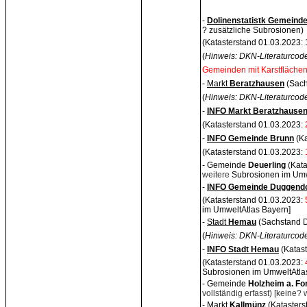
-
Dolinenstatistk Gemeind
? zusätzliche Subrosionen)
(Katasterstand 01.03.2023:
(
Hinweis: DKN-Literaturcode
Gemeinden mit Karstflächen
-
Markt
Beratzhausen
(Sach
(
Hinweis: DKN-Literaturcode
-
INFO Markt Beratzhause
(Katasterstand 01.03.2023:
-
INFO Gemeinde Brunn
(Ka
(Katasterstand 01.03.2023:
- Gemeinde
Deuerling
(Kat
weitere
Subrosionen im Umw
-
INFO Gemeinde Duggendo
(Katasterstand 01.03.2023:
im UmweltAtlas Bayern]
-
Stadt
Hemau
(Sachstand D
(
Hinweis: DKN-Literaturcode
-
INFO Stadt Hemau
(Katast
(Katasterstand 01.03.2023:
Subrosionen im UmweltAtla
- Gemeinde
Holzheim a. Fo
vollständig erfasst)
[keine? 
- Markt
Kallmünz
(Kataster