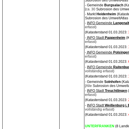
Subrosion des UmweltAtlas 
- Gemeinde
Burgsala
ch
(K
[ca. 30
Subrosion des Umwelt
- Markt
Heidenheim
(Katast
Subrosion des UmweltAtlas 
-
INFO Gemeinde
Langenal
erfasst)
(Katasterstand 01.03.2023:
-
INFO Stadt
Pappenheim
(
erfasst)
(Katasterstand 01.03.2023:
-
INFO Gemeinde
Polsinge
erfasst)
(Katasterstand 01.03.2023:
-
INFO Gemeinde
Raitenbu
vollständig erfasst)
(Katasterstand 01.03.2023:
- Gemeinde
Solnhofe
n
(Kat
[Alle
Subrosion des UmweltAt
-
INFO Stadt
Treuchtlingen
erfasst)
(Katasterstand 01.03.2023
:
-
INFO Stadt
Weißenburg i.
vollständig erfasst)
(Katasterstand 01.03.2023:
UNTERFRANKEN
(8 Landk