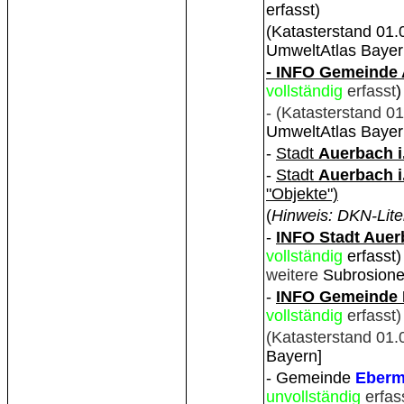
erfasst)
(Katasterstand 01.
UmweltAtlas Bayer
- INFO Gemeinde
vollständig
erfasst
)
- (Katasterstand 0
UmweltAtlas Bayern
-
Stadt
Auerbach i.
-
Stadt
Auerbach i
"Objekte")
(
Hinweis: DKN-Lite
-
INFO Stadt Auerb
vollständig
erfasst)
weitere
Subrosione
-
INFO Gemeinde 
vollständig
erfasst)
(Katasterstand 01.
Bayern]
- Gemeinde
Eberm
unvollständig
erfas