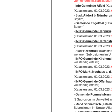
Gemeinden mit Karstflächen
-
Info Gemeinde Alfeld
(Kat
(Katasterstand 01.03.2023:
- Stadt
Altdorf b. Nürnberg
Bayern]
-
Gemeinde Engeltha
l
(Kata
Bayern]
-
INFO Gemeinde Happurg
(Katasterstand 01.03.2023:
-
INFO Gemeinde Hartenst
(Katasterstand 01.03.2023:
- Stadt
Hersbruck
(Kataste
weiteren
Subrosionen im Um
-
INFO Gemeinde Kirchens
vollständig erfasst
)
(Katasterstand 01.03.2023:
-
INFO Markt Neuhaus a. d.
(Katasterstand 01.03.2023:
-
INFO Gemeinde Offenhau
vollständig erfasst
)
(Katasterstand 01.03.2023:
- Gemeinde
Pommelsbrun
[1
Subrosion im UmweltAtla
- Markt
Schnaitta
ch
(Katast
Subrosionen im UmweltAtlas