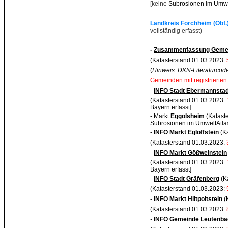
[keine
Subrosionen im Umwelt
Landkreis Forchheim (Obf.
vollständig erfasst)
-
Zusammenfassung Gemei
(Katasterstand 01.03.2023:
(
Hinweis: DKN-Literaturcode
Gemeinden mit registrierten
-
INFO Stadt Ebermannsta
(Katasterstand 01.03.2023:
Bayern erfasst]
- Markt
Eggolsheim
(Katast
Subrosionen im UmweltAtlas
-
INFO Markt Egloffstein
(K
(Katasterstand 01.03.2023:
-
INFO Markt Gößweinstein
(Katasterstand 01.03.2023:
Bayern erfasst]
-
INFO Stadt Gräfenberg
(Ka
(Katasterstand 01.03.2023:
-
INFO Markt Hiltpoltstein
(
(Katasterstand 01.03.2023:
-
INFO Gemeinde Leutenba