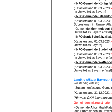
-
INFO Gemeinde Königsfe
(Katasterstand 01.03.2023:
im UmweltAtlas Bayern]
-
INFO Gemeinde Litzendor
(Katasterstand 01.03.2023:
Subrosionen im UmweltAtla
- Gemeinde
Memmelsdor
f
UmweltAtlas Bayern erfasst]
-
INFO Stadt Scheßlitz
(Kata
(Katasterstand 01.03.2023:
UmweltAtlas Bayern]
-
INFO Gemeinde Stadelho
(Katasterstand 01.03.2023:
im UmweltAtlas Bayern erfas
-
INFO Gemeinde Wattendo
(Katasterstand 01.03.2023:
UmweltAtlas Bayern erfasst]
Landkreis/Stadt Bayreuth 
vollständig erfasst)
-
Zusammenfassung Gemeind
(Katasterstand 31.12.2021:
(
Hinweis: DKN-Literaturcode
Gemeinden mit registrierten
- Gemeinde
Ahornth
al
(Kat
[alle
Subrosionen im UmweltA