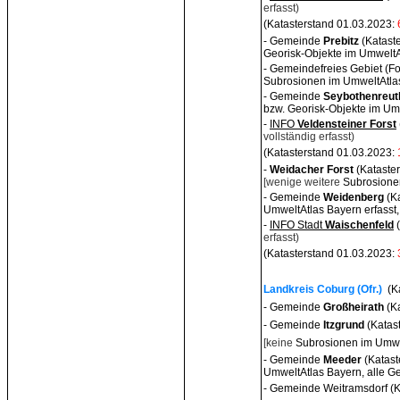
erfasst)
(Katasterstand 01.03.2023:
- Gemeinde
Prebitz
(Katast
Georisk-Objekte im UmweltAt
- Gemeindefreies Gebiet (Fo
Subrosionen im UmweltAtlas
- Gemeinde
Seybothenreut
bzw. Georisk-Objekte im Umw
-
INFO
Veldensteiner
Forst
vollständig erfasst)
(Katasterstand 01.03.2023:
-
Weidacher
Fo
rst
(Kataste
[wenige weitere
Subrosionen
- Gemeinde
Weidenberg
(K
UmweltAtlas Bayern erfasst, 
-
INFO Stadt
Waischenfeld
erfasst)
(Katasterstand 01.03.2023:
Landkreis Coburg (Ofr.)
(K
- Gemeinde
Großheirath
(Ka
- Gemeinde
Itzgrund
(Katas
[keine
Subrosionen im Umwelt
- Gemeinde
Meede
r
(Katas
UmweltAtlas Bayern, alle Ge
- Gemeinde Weitramsdorf (K