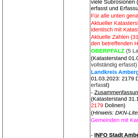
viele Subrosionen 
erfasst und Erfass
Für alle unten gen
Aktueller Katasters
identisch mit Kata
Aktuelle Zahlen (3
den betreffenden H
OBERPFALZ
(5 La
(Katasterstand 01.
vollständig erfasst)
Landkreis Amberg
01.03.2023: 2179 D
erfas
st
)
-
Zusammenfassu
(Katasterstand 31.
2179
Dolinen)
(
Hinweis: DKN-Lite
Gemeinden mit Kar
-
INFO Stadt Amb