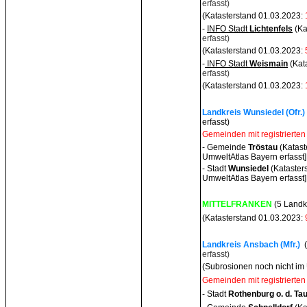
erfasst)
(Katasterstand 01.03.2023:
-
INFO Stadt
Lichtenfels
(Ka
erfasst)
(Katasterstand 01.03.2023:
-
INFO Stadt
Weismai
n
(Kat
erfasst)
(Katasterstand 01.03.2023:
Landkreis Wunsiedel (Ofr.)
erfasst)
Gemeinden mit registrierten
- Gemeinde
Tröstau
(Katast
UmweltAtlas Bayern erfasst]
- Stadt
Wunsiede
l
(Kataster
UmweltAtlas Bayern erfasst]
MITTELFRANKEN
(5 Landk
(Katasterstand 01.03.2023:
Landkreis Ansbach (Mfr.)
erfasst)
(Subrosionen noch nicht im
Gemeinden mit registrierten
- Stadt
Rothenburg o. d. Ta