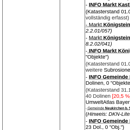
-
INFO Markt Kast
(Katasterstand 01
vollständig erfasst)
- Markt
Königstei
2.2.01/057)
-
Markt
Königstei
8.2.02/041)
-
INFO Markt Köni
"Objekte")
(Katasterstand 01
weitere
Subrosione
-
INFO Gemeinde
Dolinen, 0 "Objekte
(Katasterstand 31.
40 Dolinen
[20,5 %
UmweltAtlas Bayer
-
Gemeinde
Neukirchen b.
(
Hinweis: DKN-Lite
-
INFO Gemeinde N
23 Dol., 0 "Obj.")