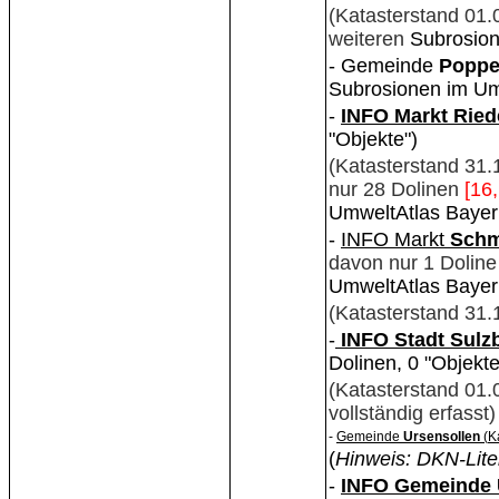
(Katasterstand 01
weiteren
Subrosion
- Gemeinde
Poppe
Subrosionen im Um
-
INFO Markt Rie
"Objekte")
(Katasterstand 31.
nur 28 Dolinen
[16,
UmweltAtlas Bayer
-
INFO Markt
Schm
davon nur 1 Doline
UmweltAtlas Bayer
(Katasterstand 31
-
INFO Stadt Sul
Dolinen, 0 "Objekte
(Katasterstand 01
vollständig erfasst
-
Gemeinde
Ursensollen
(
K
(
Hinweis: DKN-Lite
-
INFO Gemeinde 