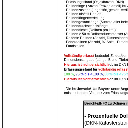
- Erfassungsstand (Objektanzahl DKN)
- Dolinenlage ( Anzahl/Prozentanteil) im
- Dolinenzustand (ungestört, gestört, ver
- Dolinen als/mit Höhlen
- Dolinenlängenverteilung
- Dolinengesamtlänge (Summe aller bek
- Dolinendurchschnittslänge
- Dolinendichte (Dolinen pro km²)
- Dolinen > 50 m Dolinendurchmesser (A
- Rezente Dolinen (Anzahl, Dimensionen
- Ponordolinen (Anzahl, %- Anteil, Dime
- Fundstellen
Vollständig erfasst
bedeutet: Zu der/den
Dimensionsangabe (Länge, Breite, Tiefe) b
Hieraus ist nicht ersichtlich
ob im DKN be
Erfassungsstand für
vollständig erfass
100 %
,
75 % bis < 100 %
,
50 % bis < 75
Hieraus ist nicht ersichtlich
ob im DKN be
: Die im
UmweltAtlas Bayern unter Ang
entsprechender Vermerk zum Erfassungst
Berichte/INFO zu
Dolinen 
-
Prozentuelle Do
(DKN-Katasterstan