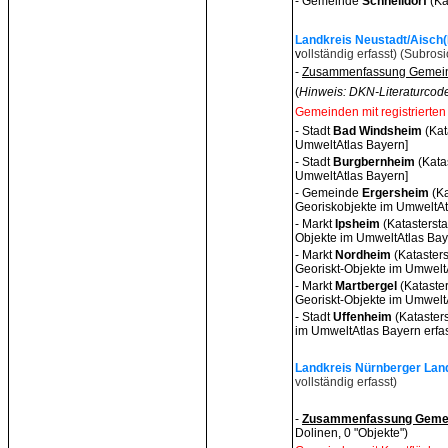
- Gemeinde
Schnelldo
rf
(Ka
Landkreis Neustadt/Aisch(
v
ollständig erfasst) (Subro
-
Zusammenfassung Gemeind
(
Hinweis: DKN-Literaturcode
Gemeinden mit registrierten
- Stadt
Bad Windsheim
(Ka
UmweltAtlas Bayern]
- Stadt
Burgbernheim
(Kata
UmweltAtlas Bayern]
- Gemeinde
Ergersheim
(K
Georiskobjekte im UmweltAtl
- Markt
Ipsheim
(Katasterst
Objekte im UmweltAtlas Baye
- Markt
Nordhei
m
(Kataster
Georiskt-Objekte im UmweltA
- Markt
Martbergel
(Kataste
Georiskt-Objekte im UmweltA
- Stadt
Uffenheim
(Kataster
im UmweltAtlas Bayern erfass
Landkreis Nürnberger Land
vollständig erfasst)
-
Zusammenfassung Gemei
Dolinen, 0 "Objekte")