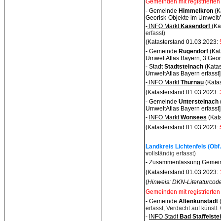
Gemeinden mit registrierten
- Gemeinde
Himmelkron
(K
Georisk-Objekte im UmweltAt
-
INFO Markt
Kasendorf
(Ka
erfasst)
(Katasterstand 01.03.2023:
- Gemeinde
Rugendorf
(Ka
UmweltAtlas Bayern, 3 Geori
- Stadt
Stadtsteinach
(Kata
UmweltAtlas Bayern erfasst]
-
INFO Markt
Thurnau
(Kata
(Katasterstand 01.03.2023:
- Gemeinde
Untersteinac
h
UmweltAtlas Bayern erfasst]
-
INFO Markt
Wonsees
(Kat
(Katasterstand 01.03.2023:
Landkreis Lichtenfels (Obf
v
ollständig erfasst)
-
Zusammenfassung Gemeind
(Katasterstand 01.03.2023:
(
Hinweis: DKN-Literaturcode
Gemeinden mit registrierten
- Gemeinde
Altenkunstadt
erfasst, Verdacht auf künstl.
-
INFO Stadt
Bad Staffelste