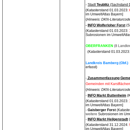
-
Stadt
Teublitz
(Sachstand 
(Katasterstand 01.03.2023:
im UmweltAtlas Bayern]
(
Hinweis: DKN-Literaturcode
-
INFO Wolferloher Forst
(S
(Katasterstand 01.03.2023:
Subrosionen im UmweltAtla
OBERFRANKEN
(8 Landkr
(Katasterstand 01.03.2023:
Landkreis Bamberg (Obf.)
erfasst)
-
Zusammenfassung Gemei
Gemeinden mit Karstflächen
(
Hinweis: DKN-Literaturcode
-
INFO Markt Buttenheim
(K
(Katasterstand 01.03.2023:
im UmweltAtlas Bayern]
-
Gaisberger Fors
t
(Katast
weitere
Subrosionen im Umw
-
INFO Markt Heilgenstadt
(
(Katasterstand 31.12.2024:
im UmweltAtlas Bayern]