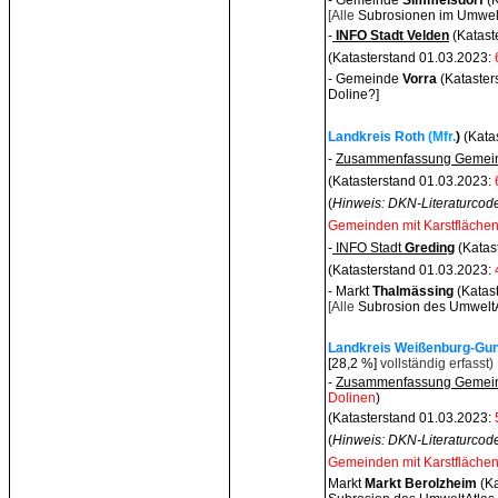
- Gemeinde
Simmelsdo
rf
(
[Alle
Subrosionen im Umwelt
-
INFO Stadt Velden
(Katast
(Katasterstand 01.03.2023:
- Gemeinde
Vorra
(Kataster
Doline?]
Landkreis Roth
(Mfr.
)
(Kata
-
Zusammenfassung Gemein
(Katasterstand 01.03.2023:
(
Hinweis: DKN-Literaturcode
Gemeinden mit Karstflächen
-
INFO Stadt
Greding
(Katas
(Katasterstand 01.03.2023:
- Markt
Thalmässing
(Katas
[Alle
Subrosion des UmweltAt
Landkreis Weißenburg-Gun
[28,2 %]
vollständig erfasst)
-
Zusammenfassung Gemein
Dolinen
)
(Katasterstand 01.03.2023:
(
Hinweis: DKN-Literaturcode
Gemeinden mit Karstflächen
Markt
Markt Berolzhei
m
(K