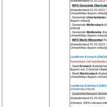
(Katasterstand 01.03.2023:
-
INFO Gemeinde Obertrub
(Katasterstand 01.03.2023:
UmweltAtlas Bayern erfasst]
- Gemeinde
Unterleinleiter
Bayern erfasst]
- Gemeinde
Weilersbach
(K
erfasst]
- Gemeinde
Weißenohe
(Ka
UmweltAtlas Bayern erfasst]
-
INFO Markt Wiesenttal
(Ka
(Katasterstand 01.03.2023:
UmweltAtlas Bayern erfasst]
Landkreis Kronach (Obf.
)
(
Gemeinden mit registrierten
- Stadt
Kronach
(Katasterst
Bayern von 3
Georisk-Objekt
- Markt
Marktrodach
(Katas
UmweltAtlas Bayern vorhand
Landkreis Kulmbach (Obf.)
vollständig erfasst)
-
Zusammenfassung Gemein
(Katasterstand 01.03.2023: 
(
Hinweis: DKN-Literaturcode