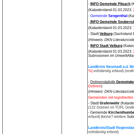
-
INFO Gemeinde Pilsach
(K
(Katasterstand 01.03.2023:
-
Gemeinde
Sengenthal
(Ka
-
INFO Gemeinde Seubersd
(Katasterstand 01.03.2023:
- Stadt
Velburg
(Sachstand 
(
Hinweis: DKN-Literaturcode
-
INFO Stadt Velburg
(Katast
(Katasterstand 01.03.2023:
Subrosionen im UmweltAtla
Landkreis Neustadt a.d. Wa
%]
vollständig erfasst) (res
-
Dolinenstatistik
Gemeinden 
Dolinen
)
(
Hinweis: DKN-Literaturcode
Gemeinden mit registrierten
- Stadt
Grafenwöhr
(Katast
(132 Dolinen im TÜPL Graf
- Gemeinde
Kirchenthumb
erfasst)
[keine? weitere
Subr
Landkreis/Stadt Regensbur
vollständig erfasst)