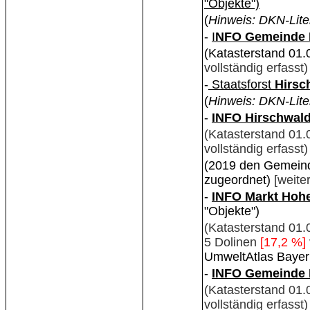
"Objekte")
(
Hinweis: DKN-Lite
-
I
NFO Gemeinde 
(Katasterstand 01
vollständig erfasst
-
Staatsforst
Hirsc
(
Hinweis: DKN-Lite
-
INFO Hirschwal
(Katasterstand 01.
vollständig erfasst)
(2019 den Gemein
zugeordnet)
[weite
-
INFO Markt Hoh
"Objekte")
(Katasterstand 01.
5 Dolinen
[17,2 %]
UmweltAtlas Bayer
-
INFO Gemeinde 
(Katasterstand 01.
vollständig erfasst