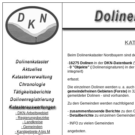
KA
Beim Dolinenkataster Nordbayern sind de
-
16275 Dolinen
in der
DKN-Datenbank
(
-
0 "Objekte" (
Dolinensignaturen) in de
integriert)
erfasst.
Die einzelnen Dolinen werden u. a. auch
gemeindefreinen Gebieten (Forste)
in 3
gemeldeter Dolinen - sind vorhanden.
Zu den Gemeinden werden nachfolgend
-
zusammenfassende Berichte
zu den G
- DKN-Arbeitsgebiet
-
Detailberichte
zu einzelnen Gemeinde
- Regierungsbezirke
- Landkreise
- INFO zu vielen Gemeinden
- Gemeinden
angeboten.
- Karstgebiete A bis M