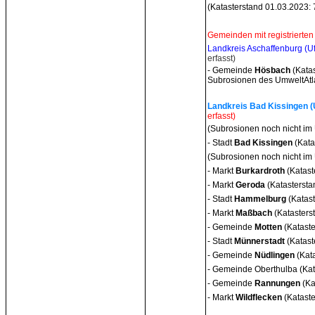
(Katasterstand 01.03.2023: 
Gemeinden mit registrierten
Landkreis Aschaffenburg (Uf
erfasst)
- Gemeinde
Hösbach
(Kata
Subrosionen des UmweltAtla
Landkreis Bad Kissingen (U
erfasst)
(Subrosionen noch nicht im
- Stadt
Bad Kissinge
n
(Kata
(Subrosionen noch nicht im 
- Markt
Burkardroth
(Katast
- Markt
Geroda
(Katasterst
- Stadt
Hammelburg
(Katast
- Markt
Maßbach
(Katasters
- Gemeinde
Motten
(Katast
- Stadt
Münnerstadt
(Katast
- Gemeinde
Nüdlingen
(Kat
- Gemeinde Oberthulba (Kat
- Gemeinde
Rannungen
(Ka
- Markt
Wildflecken
(Katast