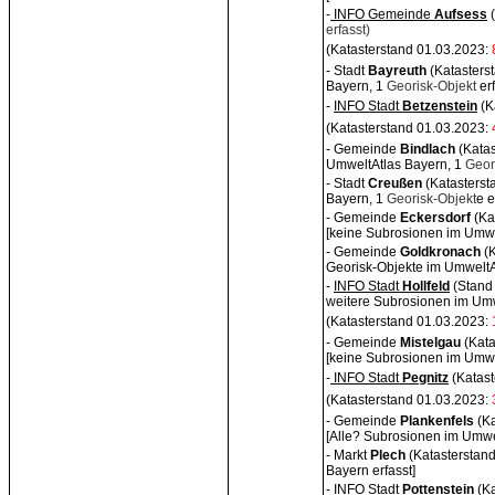
-
INFO Gemeinde
Aufse
ss
erfasst)
(Katasterstand 01.03.2023:
- Stadt
Bayreuth
(Katasters
Bayern, 1
Georisk-Objekt
erf
-
INFO Stadt
Betzenste
in
(K
(Katasterstand 01.03.2023:
- Gemeinde
Bindlach
(Kata
UmweltAtlas Bayern, 1
Geor
- Stadt
Creußen
(Katasters
Bayern, 1
Georisk-Objekt
e e
- Gemeinde
Eckersdorf
(Ka
[keine
Subrosionen im Umwe
- Gemeinde
Goldkronach
(K
Georisk-Objekte im UmweltAt
-
INFO Stadt
Hollfe
ld
(Stand
weitere
Subrosionen im Umw
(Katasterstand 01.03.2023:
- Gemeinde
Mistelgau
(Kat
[keine
Subrosionen im Umwelt
-
INFO Stadt
Pegnit
z
(Katas
(Katasterstand 01.03.2023:
- Gemeinde
Plankenfe
ls
(K
[Alle?
Subrosionen im Umwel
- Markt
Plech
(Katasterstan
Bayern erfasst]
-
INFO Stadt
Pottenstei
n
(K