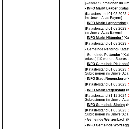
[weitere
Subrosionen im Umw
-
INFO Markt Laaber
(Katast
(Katasterstand 01.03.2023:
im UmweltAtlas Bayern]
-
INFO Markt Lappersdorf
(
(Katasterstand 01.03.2023:
im UmweltAtlas Bayern]
-
INFO Markt Nittendorf
(Kat
(Katasterstand 01.03.2023:
- Gemeinde
Pentling
(Katas
- Gemeinde
Pettendorf
(Kat
erfasst)
[10 weitere
Subrosi
-
INFO Gemeinde Pielenho
(Katasterstand 01.03.2023:
Subrosionen im UmweltAtla
-
INFO Stadt Regensburg
(K
(Katasterstand 01.03.2023:
-
INFO Markt Regenstauf
(
(Katasterstand 31.12.2024:
Subrosionen im UmweltAtla
-
INFO Gemeinde Sinzing
(K
(Katasterstand 01.03.2023:
Subrosionen im UmweltAtla
- Gemeinde
Wenzenbach
(
-
INFO Gemeinde Wolfsegg